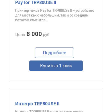
PayTor TRP80USE II
Принтер чеков PayTor TRP80USE II – устройство
для мест как с небольшим, так и со средним
потоком клиентов...
8 000
Цена:
руб.
Подробнее
Купить в 1 клик
Интегро TRP80USE II
Интегро TRP80USE II – это принтер чеков,