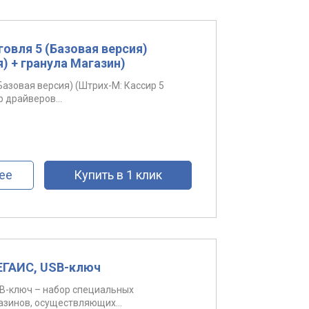
овля 5 (Базовая версия)
) + гранула Магазин)
Базовая версия) (Штрих-М: Кассир 5
р драйверов...
ее
Купить в 1 клик
 ЕГАИС, USB-ключ
USB-ключ – набор специальных
зинов, осуществляющих...