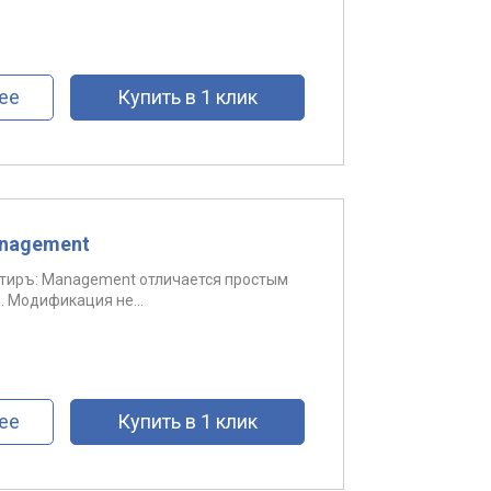
ее
Купить в 1 клик
anagement
тиръ: Management отличается простым
 Модификация не...
ее
Купить в 1 клик