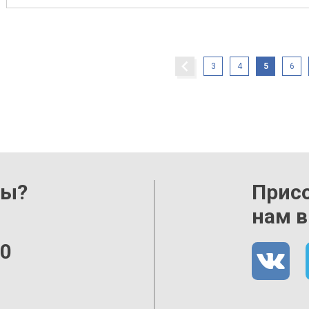
3
4
5
6
сы?
Прис
нам в
00