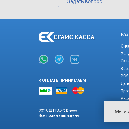
Задать вопрос
РАЗ
Онл
Усл
Ска
Вес
POS
К ОПЛАТЕ ПРИНИМАЕМ
Дет
Про
Акс
Рас
Мы и
2026 © ЕГАИС Касса.
Все права защищены.