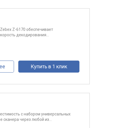
Zebex Z-6170 обеспечивает
корость декодирования...
ее
Купить в 1 клик
естимость с набором универсальных
 сканера через любой из...