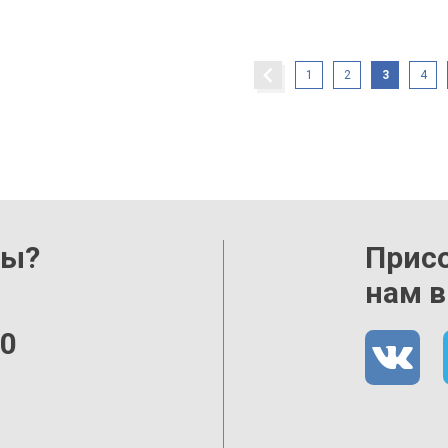
1
2
3
4
сы?
Прис
нам в
00