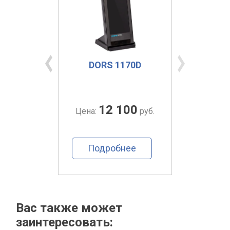
e VL
DORS 1170D
DORS 
0
12 100
руб.
Цена:
руб.
Цена:
ее
Подробнее
По
Вас также может
заинтересовать: