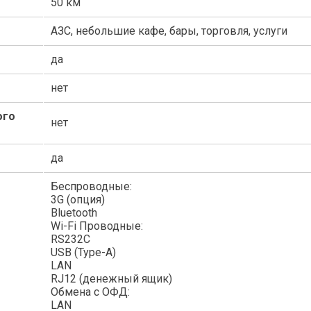
50 км
АЗС, небольшие кафе, бары, торговля, услуги
да
нет
ого
нет
да
Беспроводные:
3G (опция)
Bluetooth
Wi-Fi Проводные:
RS232C
USB (Type-A)
LAN
RJ12 (денежный ящик)
Обмена с ОФД:
LAN