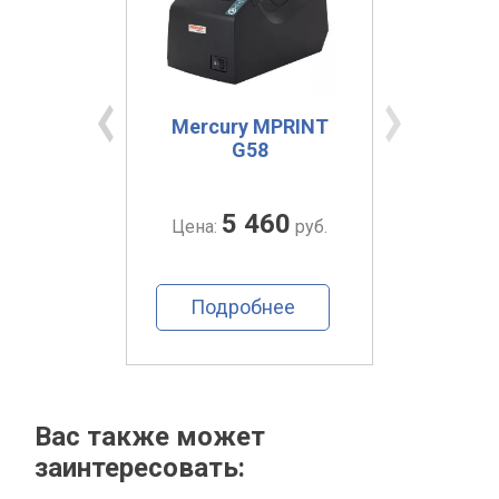
2010
Mercury MPRINT
Merc
G58
00
5 460
руб.
Цена:
руб.
Цена:
ее
Подробнее
По
Вас также может
заинтересовать: