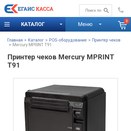
+7 (4842)
59-58-00
0
КАТАЛОГ
Меню
Главная
>
Каталог
>
POS-оборудование
>
Принтер чеков
>
Mercury MPRINT T91
Принтер чеков Mercury MPRINT
T91