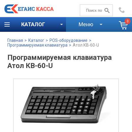
+7 (4842)
59-58-00
0
КАТАЛОГ
Меню
Главная
>
Каталог
>
POS-оборудование
>
Программируемая клавиатура
>
Атол КВ-60-U
Программируемая клавиатура
Атол КВ-60-U