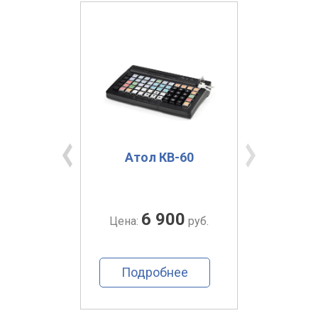
-078U
Атол КВ-60
Ато
0
6 900
руб.
Цена:
руб.
Цена:
ее
Подробнее
По