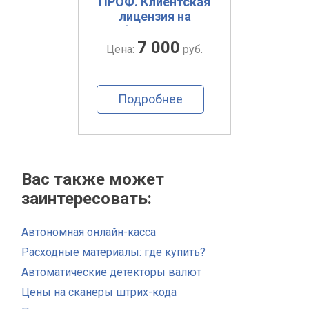
 8.
ПРОФ. Клиентская
уп
ная
лицензия на
пер
ка
рабочее место.
Эл
0
Электронная
7 000
п
руб.
Цена:
руб.
Цена
поставка
ее
Подробнее
По
Вас также может
заинтересовать:
Автономная онлайн-касса
Расходные материалы: где купить?
Автоматические детекторы валют
Цены на сканеры штрих-кода