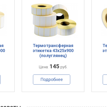
ая
Термотрансферная
Т
000
этикетка 43х25х900
эт
(полуглянец)
145
Цена:
руб.
Подробнее