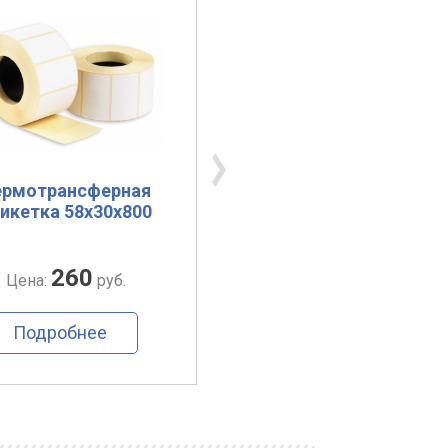
ермотрансферная
Термотрансферная
икетка 58х30х800
этикетка 75х120х30
(полуглянец)
260
307
Цена:
руб.
Цена:
руб.
Подробнее
Подробнее