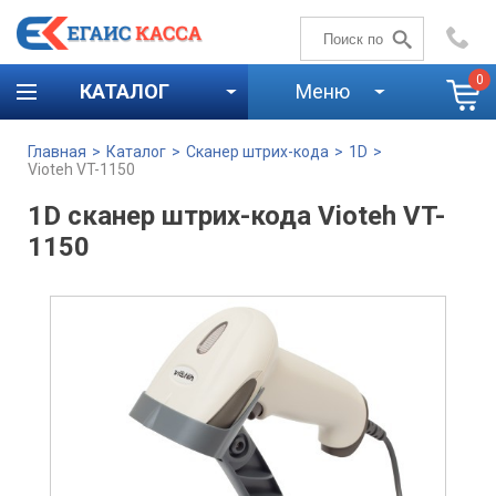
+7 (4842)
59-58-00
0
КАТАЛОГ
Меню
Главная
>
Каталог
>
Сканер штрих-кода
>
1D
>
Vioteh VT-1150
1D сканер штрих-кода Vioteh VT-
1150