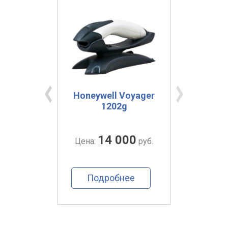
ic
Honeywell Voyager
Ze
PD7100
1202g
00
14 000
руб.
Цена:
руб.
Цена:
ее
Подробнее
По