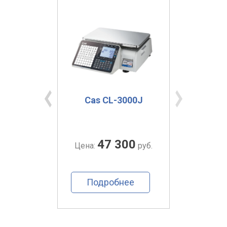
15 М
Cas CL-3000J
Ca
0
47 300
руб.
Цена:
руб.
Цена:
ее
Подробнее
По