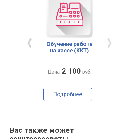
рация
Обучение работе
Те
КТ)
на кассе (ККТ)
обс
0
2 100
руб.
Цена:
руб.
Цена
ее
Подробнее
По
Вас также может