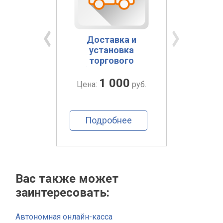
ание
Доставка и
П
ий
установка
эл
торгового
торг
оборудования в
Калуге
1 000
руб.
Цена:
руб.
Цена
ее
Подробнее
По
Вас также может
заинтересовать:
Автономная онлайн-касса