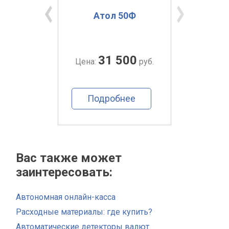
Ф
Атол 50Ф
Вики
00
31 500
руб.
Цена:
руб.
Цена:
ее
Подробнее
По
Вас также может
заинтересовать:
Автономная онлайн-касса
Расходные материалы: где купить?
Автоматические детекторы валют