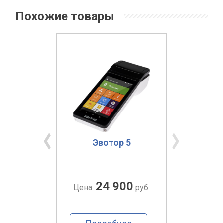
Похожие товары
ma 7
Эвотор 5
Э
00
24 900
руб.
Цена:
руб.
Цена: