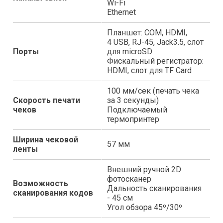
Wi-Fi
Ethernet
Планшет: COM, HDMI,
4 USB, RJ-45, Jack3.5, слот
Порты
для microSD
Фискальный регистратор:
HDMI, слот для TF Card
100 мм/сек (печать чека
Скорость печати
за 3 секунды)
чеков
Подключаемый
термопринтер
Ширина чековой
57 мм
ленты
Внешний ручной 2D
фотосканер
Возможность
Дальность сканирования
сканирования кодов
- 45 см
Угол обзора 45º/30º