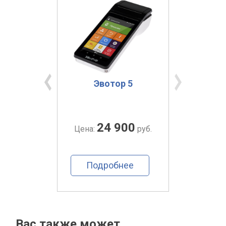
ma 7
Эвотор 5
Э
00
24 900
руб.
Цена:
руб.
Цена:
ее
Подробнее
По
Вас также может