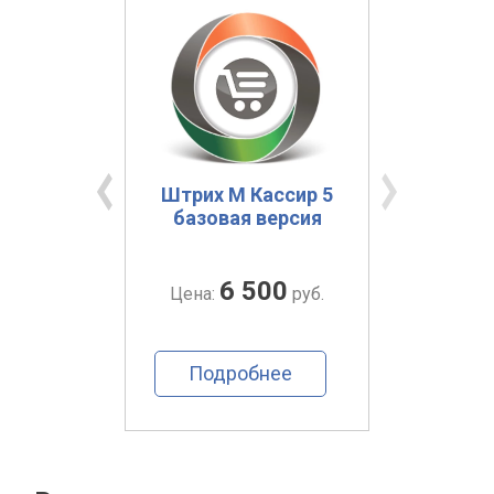
ация
Штрих М Кассир 5
Ат
ront-
базовая версия
Manag
Модуль
ация и
6 500
руб.
Цена:
руб.
Цена
ь»
ее
Подробнее
По