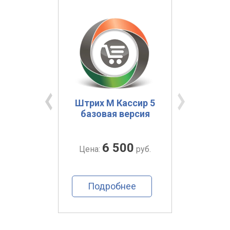
ация
Штрих М Кассир 5
Ат
ront-
базовая версия
Manag
Модуль
ация и
6 500
руб.
Цена:
руб.
Цена
ь»
ее
Подробнее
По