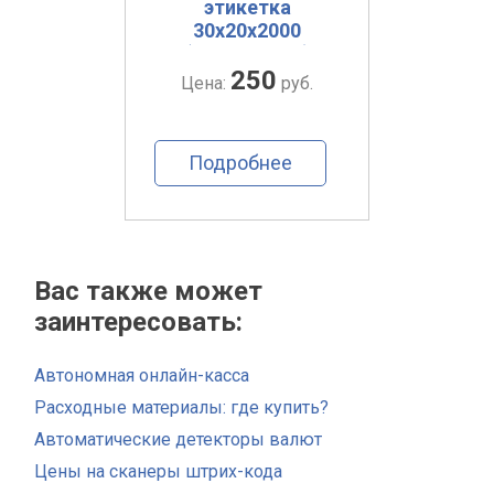
500
этикетка
э
30х20х2000
4
(полуглянец)
(по
250
руб.
Цена:
руб.
Цен
ее
Подробнее
По
Вас также может
заинтересовать:
Автономная онлайн-касса
Расходные материалы: где купить?
Автоматические детекторы валют
Цены на сканеры штрих-кода