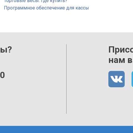
Торговые весы: где купить?
Программное обеспечение для кассы
сы?
Прис
нам в
00