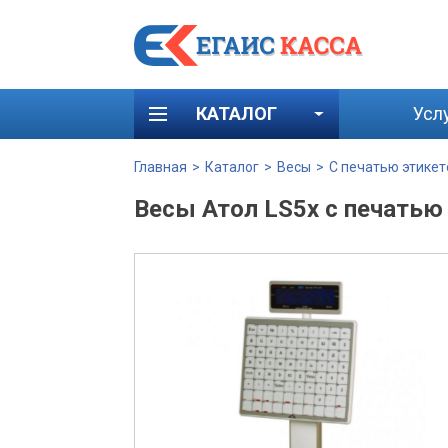
КАТАЛОГ
Усл
Главная
>
Каталог
>
Весы
>
С печатью этикет
Весы Атол LS5x с печатью