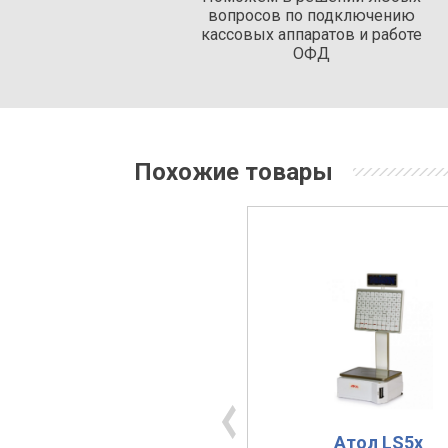
вопросов по подключению
кассовых аппаратов и работе
ОФД
Похожие товары
Штрих-Принт М v.4.5
Атол LS5x