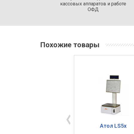
кассовых аппаратов и работе
ОФД
Похожие товары
Штрих-Принт М v.4.5
Атол LS5x