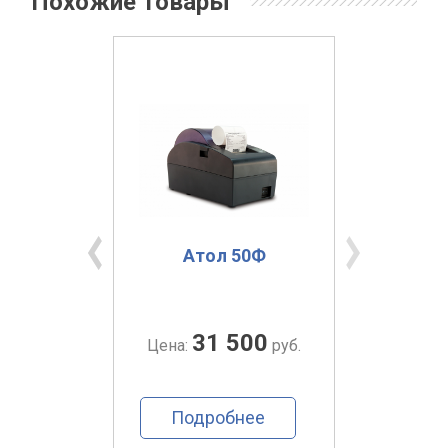
Похожие товары
Хит!
Ф
Атол 50Ф
Вики
00
31 500
руб.
Цена:
руб.
Цена:
ее
Подробнее
По